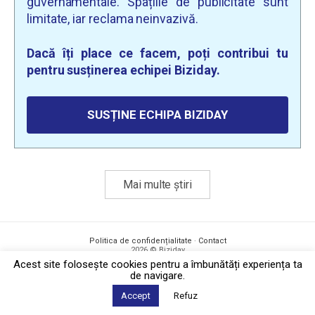
guvernamentale. Spațiile de publicitate sunt
limitate, iar reclama neinvazivă.
Dacă îți place ce facem, poți contribui tu
pentru susținerea echipei Biziday.
SUSȚINE ECHIPA BIZIDAY
Mai multe știri
Politica de confidențialitate
·
Contact
2026 © Biziday
Acest site foloseşte cookies pentru a îmbunătăți experiența ta
de navigare.
Accept
Refuz