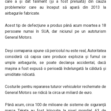
care a și dat faliment (și a fost preluată) din cauza
problemelor care au început să apară din 2013 la
airbagurile fabricate.
Acest tip de defecțiune a produs până acum moartea a 18
persoane numai în SUA, dar niciunul pe un autoturism
General Motors.
Deși comapania spune că pericolul nu este real, Autoritatea
consideră că capsa care produce explozia și fumul ce
umple airbagurile, se poate declanșa accidental, dacă
mașina a fost expusă o perioadă îndelungată la căldură și
umiditate ridicată.
Costurile pentru repararea tuturor vehiculelor rechemate de
General Motors se ridică la circa un miliard de euro.
Până acum, circa 100 de milioane de sisteme de siguranță
marca Takata au fost înlocuite la nivel mondial, 63 de