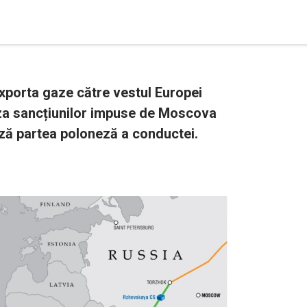
porta gaze către vestul Europei
za sancțiunilor impuse de Moscova
ază partea poloneză a conductei.