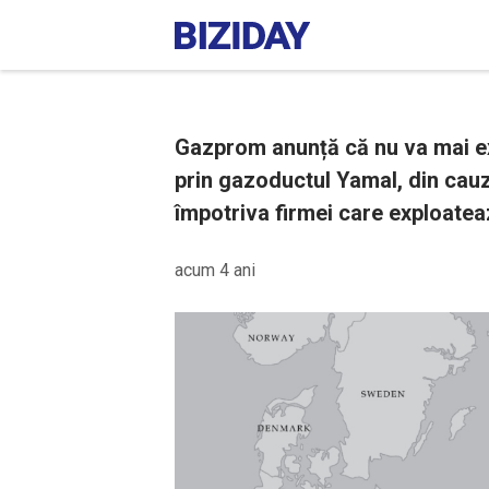
Gazprom anunță că nu va mai ex
prin gazoductul Yamal, din cau
împotriva firmei care exploate
acum 4 ani