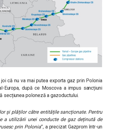
 joi că nu va mai putea exporta gaz prin Polonia
mal-Europa, după ce Moscova a impus sancțiuni
ză secțiunea poloneză a gazoductului.
lor și plăților către entitățile sancționate. Pentru
 a utilizării unei conducte de gaz deținută de
usesc prin Polonia
”, a precizat Gazprom într-un