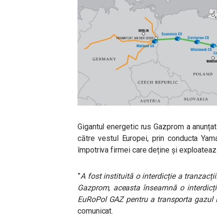
Gigantul energetic rus Gazprom a anunțat
către vestul Europei, prin conducta Ya
împotriva firmei care deține și exploatea
”
A fost instituită o interdicție a tranzacții
Gazprom, aceasta înseamnă o interdicție
EuRoPol GAZ pentru a transporta gazul r
comunicat.