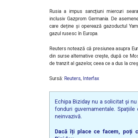
Rusia a impus sancțiuni miercuri seara 
inclusiv Gazprom Germania. De asemenea
care deține și operează gazoductul Yama
gazul rusesc în Europa.
Reuters notează că presiunea asupra Eur
din surse alternative crește, după ce Mos
de tranzit al gazelor, ceea ce a dus la creș
Sursă:
Reuters
,
Interfax
Echipa Biziday nu a solicitat și n
fonduri guvernamentale. Spațiile d
neinvazivă.
Dacă îți place ce facem, poți c