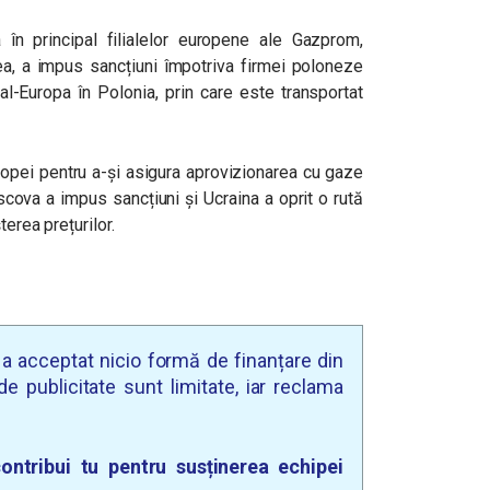
în principal filialelor europene ale Gazprom,
, a impus sancțiuni împotriva firmei poloneze
l-Europa în Polonia, prin care este transportat
opei pentru a-și asigura aprovizionarea cu gaze
cova a impus sancțiuni și Ucraina a oprit o rută
terea prețurilor.
u a acceptat nicio formă de finanțare din
e publicitate sunt limitate, iar reclama
ontribui tu pentru susținerea echipei