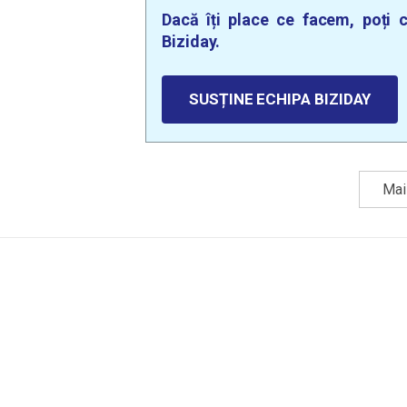
Dacă îți place ce facem, poți c
Biziday.
SUSȚINE ECHIPA BIZIDAY
Mai 