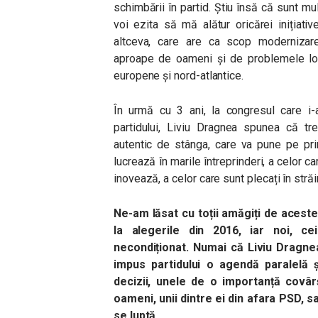
schimbării în partid. Știu însă că sunt mu
voi ezita să mă alătur oricărei inițiati
altceva, care are ca scop modernizare
aproape de oameni și de problemele lor
europene și nord-atlantice.
În urmă cu 3 ani, la congresul care i-a
partidului, Liviu Dragnea spunea că tr
autentic de stânga, care va pune pe pri
lucrează în marile întreprinderi, a celor c
inovează, a celor care sunt plecați în străi
Ne-am lăsat cu toții amăgiți de acest
la alegerile din 2016, iar noi, cei
necondiționat. Numai că Liviu Dragnea
impus partidului o agendă paralelă ș
decizii, unele de o importanță covâr
oameni, unii dintre ei din afara PSD, s
se luptă.