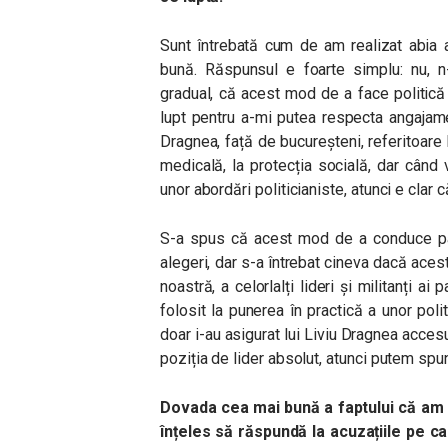
Sunt întrebată cum de am realizat abia 
bună. Răspunsul e foarte simplu: nu, n
gradual, că acest mod de a face politică
lupt pentru a-mi putea respecta angajam
Dragnea, față de bucureșteni, referitoare l
medicală, la protecția socială, dar cân
unor abordări politicianiste, atunci e clar 
S-a spus că acest mod de a conduce par
alegeri, dar s-a întrebat cineva dacă acest 
noastră, a celorlalți lideri și militanți ai 
folosit la punerea în practică a unor poli
doar i-au asigurat lui Liviu Dragnea acces
poziția de lider absolut, atunci putem sp
Dovada cea mai bună a faptului că am 
înțeles să răspundă la acuzațiile pe ca