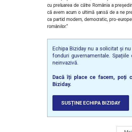
cu preluarea de către România a preşedinţ
că avem acum o ultimă şansă de a ne prez
ca partid modern, democratic, pro-europea
românilor.“
Echipa Biziday nu a solicitat și n
fonduri guvernamentale. Spațiile d
neinvazivă.
Dacă îți place ce facem, poți c
Biziday.
SUSȚINE ECHIPA BIZIDAY