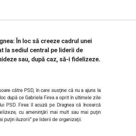
gnea: În loc să creeze cadrul unei
 la sediul central pe liderii de
mideze sau, după caz, să-i fidelizeze.
soare către PSD, în care susţine că nu a ajuns la
oc după ce Gabriela Firea a oprit în ultimele zile
elui PSD. Firea îl acuză pe Dragnea că încearcă
delizeze, cu ameninţări mai mult sau mai puţin
puţin iluzorii” pe liderii de organizaţii.