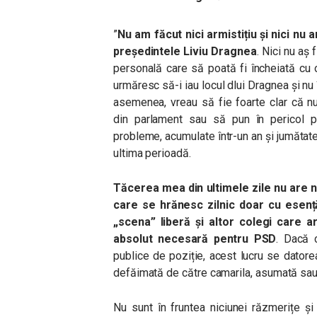
”
Nu am făcut nici armistițiu și nici nu
președintele Liviu Dragnea
. Nici nu aș
personală care să poată fi încheiată cu 
urmăresc să-i iau locul dlui Dragnea și nu 
asemenea, vreau să fie foarte clar că nu
din parlament sau să pun în pericol p
probleme, acumulate într-un an și jumătate d
ultima perioadă.
Tăcerea mea din ultimele zile nu are n
care se hrănesc zilnic doar cu esenț
„scena” liberă și altor colegi care 
absolut necesară pentru PSD
. Dacă 
publice de poziție, acest lucru se datore
defăimată de către camarila, asumată sau nu
Nu sunt în fruntea niciunei răzmerițe ș