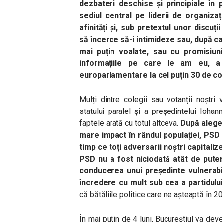
dezbateri deschise și principiale în 
sediul central pe liderii de organizaț
afinități și, sub pretextul unor discuț
să încerce să-i intimideze sau, după ca
mai puțin voalate, sau cu promisiuni
informațiile pe care le am eu, a
europarlamentare la cel puțin 30 de co
Mulți dintre colegii sau votanții noștri
statului paralel și a președintelui Ioha
faptele arată cu totul altceva.
După aleger
mare impact în rândul populației, PSD s
timp ce toți adversarii noștri capitali
PSD nu a fost niciodată atât de puter
conducerea unui președinte vulnerabi
încredere cu mult sub cea a partidului
că bătăliile politice care ne așteaptă în 2
În mai puţin de 4 luni, Bucureştiul va dev