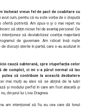
 am încheiat vreun fel de pact de coabitare cu
 fi avut cum, pentru că nu este vorba de o dispută
o ofertă potrivită. Am spus-o și o mai repet: nu
încerc să obțin niciun fel de avantaj personal. De
 intenționez să destabilizez coaliția majoritară
rogramul de guvernare. Am ridicat însă niște
e discuții sterile în partid, care s-au acutizat în
icio cauză subterană, spre stupefacția celor
ă de complot, ci mi s-a părut normal să las
ar putea să contribuie la această dezbatere
cei mai mulți au ales să se abțină de la luări
ază și modului perfid în care am fost atacată și
, din jurul lui Liviu Dragnea.
i nu am intenționat să fiu eu cea care dă tonul