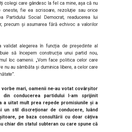
lți colegi care gândesc la fel ca mine, așa că nu
ve oneste, fie ea scrisoare, rezoluție sau orice
a Partidului Social Democrat, readucerea lui
, precum și asumarea fără echivoc a valorilor
 validat alegerea în funcția de președinte al
ebuie să începem construcția unui partid nou,
mul loc oamenii. „Vom face politica celor care
are nu au sâmbăta și duminica libere, a celor care
nătate”.
e vorbe mari, oamenii ne-au votat covârșitor
 din conducerea partidului l-am sprijinit
 a uitat mult prea repede promisiunile și a
i un stil discreționar de conducere, luând
șitoare, pe baza consultării cu doar câțiva
au chiar din statul subteran cu care spune că