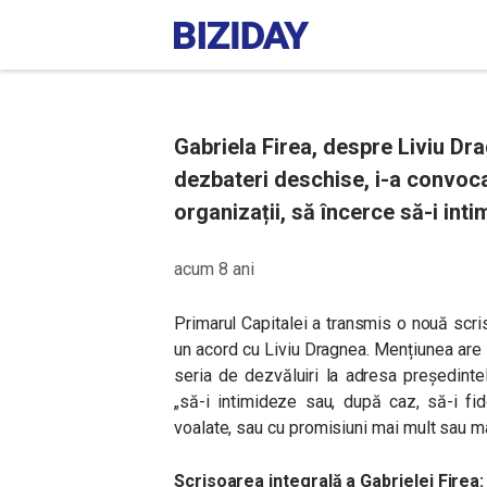
Gabriela Firea, despre Liviu Dra
dezbateri deschise, i-a convocat
organizații, să încerce să-i inti
acum 8 ani
Primarul Capitalei a transmis o nouă scri
un acord cu Liviu Dragnea. Mențiunea are l
seria de dezvăluiri la adresa președint
„să-i intimideze sau, după caz, să-i fi
voalate, sau cu promisiuni mai mult sau mai 
Scrisoarea integrală a Gabrielei Firea: