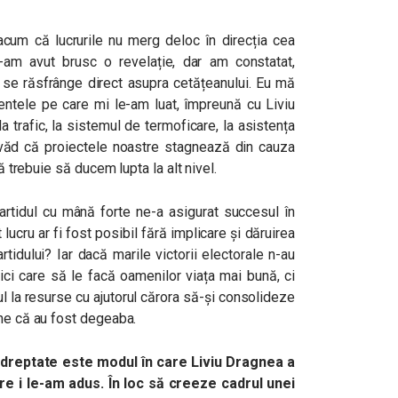
acum că lucrurile nu merg deloc în direcția cea
-am avut brusc o revelație, dar am constatat,
 se răsfrânge direct asupra cetățeanului. Eu mă
entele pe care mi le-am luat, împreună cu Liviu
a trafic, la sistemul de termoficare, la asistența
d văd că proiectele noastre stagnează din cauza
că trebuie să ducem lupta la alt nivel.
tidul cu mână forte ne-a asigurat succesul în
lucru ar fi fost posibil fără implicare și dăruirea
partidului? Iar dacă marile victorii electorale n-au
tici care să le facă oamenilor viața mai bună, ci
ul la resurse cu ajutorul cărora să-și consolideze
une că au fost degeaba.
dreptate este modul în care Liviu Dragnea a
re i le-am adus. În loc să creeze cadrul unei