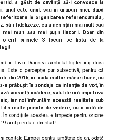
partid, a găsit de cuviință să-i convoace la
ii, unul câte unul, sau în grupuri mici, după
ii referitoare la organizarea referendumului,
z, să-i fidelizeze, cu amenințări mai mult sau
 mai mult sau mai puțin iluzorii. Doar din
 oferit primele 3 locuri pe lista de la
legi!
 văd în Liviu Dragnea simbolul luptei împotriva
nnis. Este o percepție pur subiectivă, pentru că
ile din 2016, în ciuda multor măsuri bune, cu
-a prăbușit în sondaje ca intenție de vot, în
zează această scădere, valul de ură împotriva
nic, iar noi înfruntăm această realitate sub
l din multe puncte de vedere, cu o cotă de
.
În condițiile acestea, e limpede pentru oricine
019 sunt pierdute din start!
eni capitala Europei pentru jumătate de an, odată