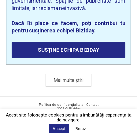
guvernamentale. Spațiile de publicitate sunt
limitate, iar reclama neinvazivă.
Dacă îți place ce facem, poți contribui tu
pentru susținerea echipei Biziday.
SUSȚINE ECHIPA BIZIDAY
Mai multe știri
Politica de confidențialitate
·
Contact
2026 © Biziday
Acest site foloseşte cookies pentru a îmbunătăți experiența ta
de navigare.
Accept
Refuz