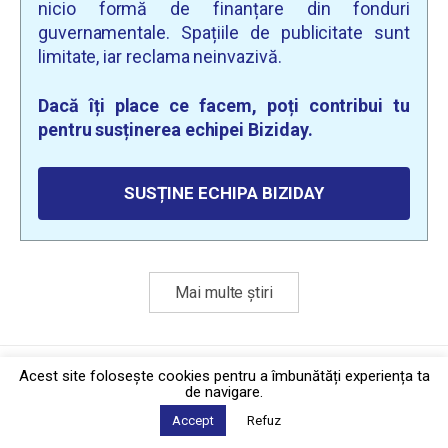
nicio formă de finanțare din fonduri
guvernamentale. Spațiile de publicitate sunt
limitate, iar reclama neinvazivă.
Dacă îți place ce facem, poți contribui tu
pentru susținerea echipei Biziday.
SUSȚINE ECHIPA BIZIDAY
Mai multe știri
Politica de confidențialitate
·
Contact
Acest site foloseşte cookies pentru a îmbunătăți experiența ta
2026 © Biziday
de navigare.
Accept
Refuz