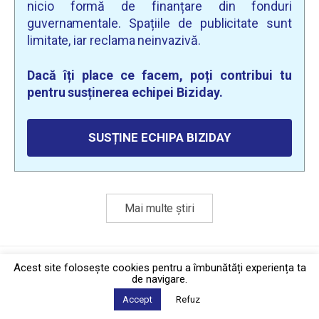
nicio formă de finanțare din fonduri
guvernamentale. Spațiile de publicitate sunt
limitate, iar reclama neinvazivă.
Dacă îți place ce facem, poți contribui tu
pentru susținerea echipei Biziday.
SUSȚINE ECHIPA BIZIDAY
Mai multe știri
Politica de confidențialitate
·
Contact
Acest site foloseşte cookies pentru a îmbunătăți experiența ta
2026 © Biziday
de navigare.
Accept
Refuz