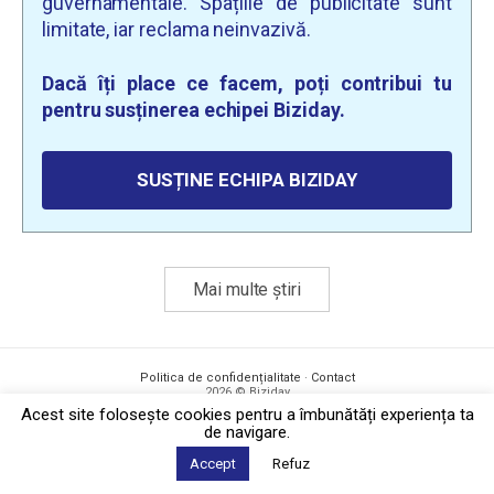
guvernamentale. Spațiile de publicitate sunt
limitate, iar reclama neinvazivă.
Dacă îți place ce facem, poți contribui tu
pentru susținerea echipei Biziday.
SUSȚINE ECHIPA BIZIDAY
Mai multe știri
Politica de confidențialitate
·
Contact
2026 © Biziday
Acest site foloseşte cookies pentru a îmbunătăți experiența ta
de navigare.
Accept
Refuz