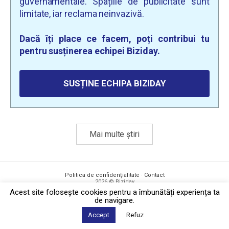
guvernamentale. Spațiile de publicitate sunt
limitate, iar reclama neinvazivă.
Dacă îți place ce facem, poți contribui tu
pentru susținerea echipei Biziday.
SUSȚINE ECHIPA BIZIDAY
Mai multe știri
Politica de confidențialitate
·
Contact
2026 © Biziday
Acest site foloseşte cookies pentru a îmbunătăți experiența ta
de navigare.
Accept
Refuz