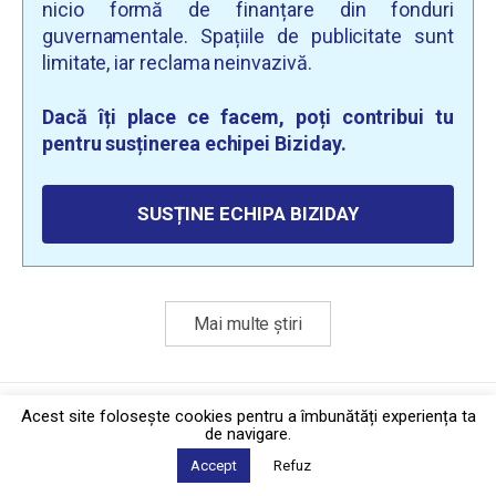
nicio formă de finanțare din fonduri
guvernamentale. Spațiile de publicitate sunt
limitate, iar reclama neinvazivă.
Dacă îți place ce facem, poți contribui tu
pentru susținerea echipei Biziday.
SUSȚINE ECHIPA BIZIDAY
Mai multe știri
Politica de confidențialitate
·
Contact
Acest site foloseşte cookies pentru a îmbunătăți experiența ta
2026 © Biziday
de navigare.
Accept
Refuz