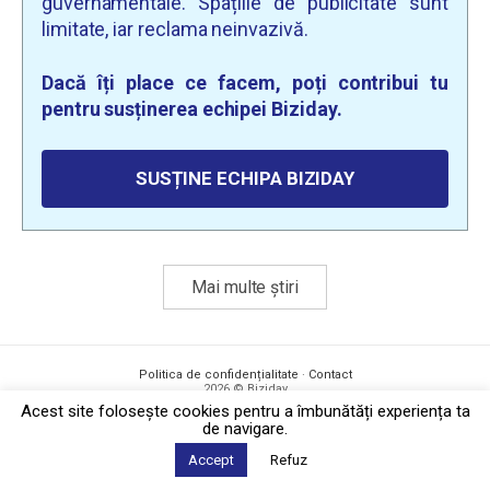
guvernamentale. Spațiile de publicitate sunt
limitate, iar reclama neinvazivă.
Dacă îți place ce facem, poți contribui tu
pentru susținerea echipei Biziday.
SUSȚINE ECHIPA BIZIDAY
Mai multe știri
Politica de confidențialitate
·
Contact
2026 © Biziday
Acest site foloseşte cookies pentru a îmbunătăți experiența ta
de navigare.
Accept
Refuz