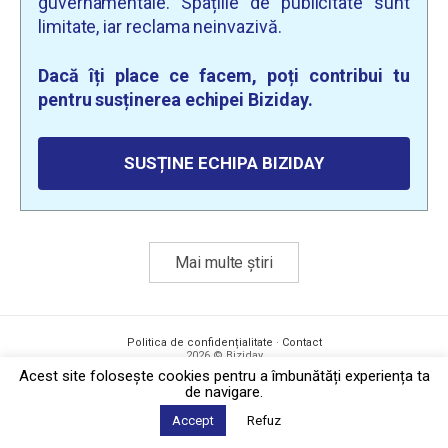
guvernamentale. Spațiile de publicitate sunt
limitate, iar reclama neinvazivă.
Dacă îți place ce facem, poți contribui tu
pentru susținerea echipei Biziday.
SUSȚINE ECHIPA BIZIDAY
Mai multe știri
Politica de confidențialitate
·
Contact
2026 © Biziday
Acest site foloseşte cookies pentru a îmbunătăți experiența ta
de navigare.
Accept
Refuz