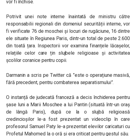
vor fi închise.
Potrivit unei note interne înaintată de ministru către
responsabilii regionali din domeniul securității interne, vor
fi verificate 76 de moschei și locuri de rugăciune, 16 dintre
ele situate în Regiunea Paris, dintr-un total de peste 2.600
din toată țara. Inspectorii vor examina finanțele lăcașelor,
relațiile celor care țin slujbele religioase și activitatea
școlilor coranice pentru copii.
Darmanin a scris pe Twitter că ”este o operațiune masivă,
fără precedent, pentru combaterea separatismului”.
O instanță de judecată franceză a decis închiderea pentru
șase luni a Marii Moschee a lui Pantin (situată într-un oraș
de lângă Paris), după ce la o slujbă religioasă
credincioșilor le-a fost prezentat un videoclip în care
profesorul Samuel Paty le-a prezentat elevilor caricaturi cu
Profetul Mahomed la o oră și era criticat pentru gestul său.