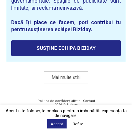
guvernamentale. Spațiile de publicitate sunt
limitate, iar reclama neinvazivă.
Dacă îți place ce facem, poți contribui tu
pentru susținerea echipei Biziday.
SUSȚINE ECHIPA BIZIDAY
Mai multe știri
Politica de confidențialitate
·
Contact
2026 © Biziday
Acest site foloseşte cookies pentru a îmbunătăți experiența ta
de navigare.
Accept
Refuz