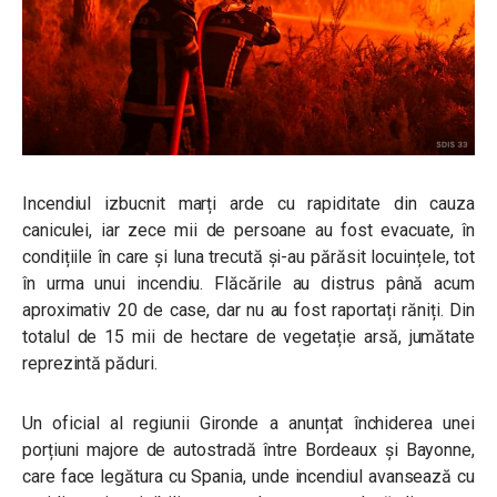
Incendiul izbucnit marți arde cu rapiditate din cauza
caniculei, iar zece mii de persoane au fost evacuate, în
condițiile în care și luna trecută și-au părăsit locuințele, tot
în urma unui incendiu. Flăcările au distrus până acum
aproximativ 20 de case, dar nu au fost raportați răniți. Din
totalul de 15 mii de hectare de vegetație arsă, jumătate
reprezintă păduri.
Un oficial al regiunii Gironde a anunțat închiderea unei
porțiuni majore de autostradă între Bordeaux și Bayonne,
care face legătura cu Spania, unde incendiul avansează cu