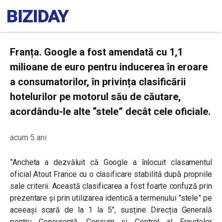
Franța. Google a fost amendată cu 1,1
milioane de euro pentru inducerea în eroare
a consumatorilor, în privința clasificării
hotelurilor pe motorul său de căutare,
acordându-le alte “stele” decât cele oficiale.
acum 5 ani
”Ancheta a dezvăluit că Google a înlocuit clasamentul
oficial Atout France cu o clasificare stabilită după propriile
sale criterii. Această clasificarea a fost foarte confuză prin
prezentare și prin utilizarea identică a termenului ”stele” pe
aceeași scară de la 1 la 5″
, susține Direcția Generală
pentru Concurență, Consum și Control al Fraudelor