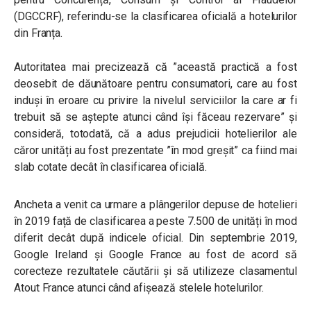
(DGCCRF), referindu-se la clasificarea oficială a hotelurilor
din Franța.
Autoritatea mai precizează că
”această practică a fost
deosebit de dăunătoare pentru consumatori, care au fost
induși în eroare cu privire la nivelul serviciilor la care ar fi
trebuit să se aștepte atunci când își făceau rezervare”
și
consideră, totodată, că a adus prejudicii hotelierilor ale
căror unități au fost prezentate ”în mod greșit” ca fiind mai
slab cotate decât în clasificarea oficială.
Ancheta a venit ca urmare a plângerilor depuse de hotelieri
în 2019 față de clasificarea a peste 7.500 de unități în mod
diferit decât după indicele oficial. Din septembrie 2019,
Google Ireland și Google France au fost de acord să
corecteze rezultatele căutării și să utilizeze clasamentul
Atout France atunci când afișează stelele hotelurilor.