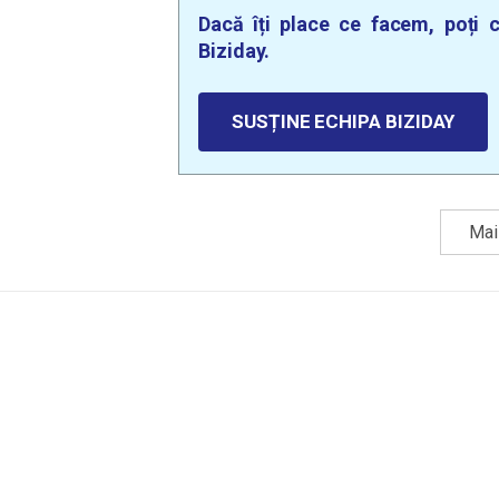
Dacă îți place ce facem, poți c
Biziday.
SUSȚINE ECHIPA BIZIDAY
Mai 