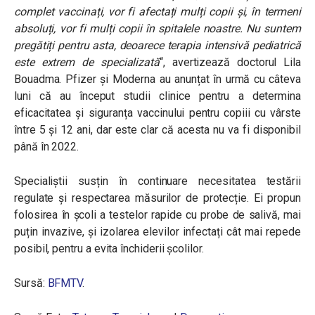
complet vaccinați, vor fi afectați mulți copii și, în termeni
absoluți, vor fi mulți copii în spitalele noastre. Nu suntem
pregătiți pentru asta, deoarece terapia intensivă pediatrică
este extrem de specializată
“, avertizează doctorul Lila
Bouadma. Pfizer și Moderna au anunțat în urmă cu câteva
luni că au început studii clinice pentru a determina
eficacitatea și siguranța vaccinului pentru copiii cu vârste
între 5 și 12 ani, dar este clar că acesta nu va fi disponibil
până în 2022.
Specialiștii susțin în continuare necesitatea testării
regulate și respectarea măsurilor de protecție. Ei propun
folosirea în școli a testelor rapide cu probe de salivă, mai
puțin invazive, și izolarea elevilor infectați cât mai repede
posibil, pentru a evita închiderii școlilor.
Sursă:
BFMTV
.