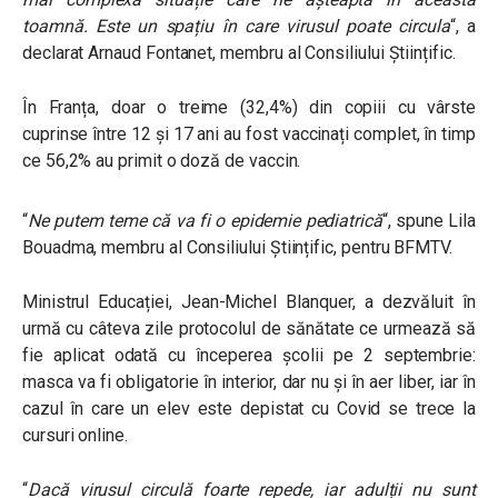
toamnă. Este un spațiu în care virusul poate circula
“, a
declarat Arnaud Fontanet, membru al Consiliului Științific.
În Franța, doar o treime (32,4%) din copiii cu vârste
cuprinse între 12 și 17 ani au fost vaccinați complet, în timp
ce 56,2% au primit o doză de vaccin.
“
Ne putem teme că va fi o epidemie pediatrică
“, spune Lila
Bouadma, membru al Consiliului Științific, pentru BFMTV.
Ministrul Educației, Jean-Michel Blanquer, a dezvăluit în
urmă cu câteva zile protocolul de sănătate ce urmează să
fie aplicat odată cu începerea școlii pe 2 septembrie:
masca va fi obligatorie în interior, dar nu și în aer liber, iar în
cazul în care un elev este depistat cu Covid se trece la
cursuri online.
“
Dacă virusul circulă foarte repede, iar adulții nu sunt