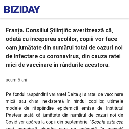
Franța. Consiliul Științific avertizează că,
odată cu începerea școlilor, copiii vor face
cam jumătate din numărul total de cazuri noi
de infectare cu coronavirus, din cauza ratei
mici de vaccinare în rândurile acestora.
acum 5 ani
Pe fondul răspândirii variantei Delta și a ratei de vaccinare
mică sau chiar inexistentă în rândul copiilor, ultimele
modele de răspândire epidemică emise de Institutul
Pasteur arată că jumătate din numărul de cazuri noi de
Covid vor apărea la copii din septembrie. “
Școala este cea
mai complexă situație care ne așteaptă în această