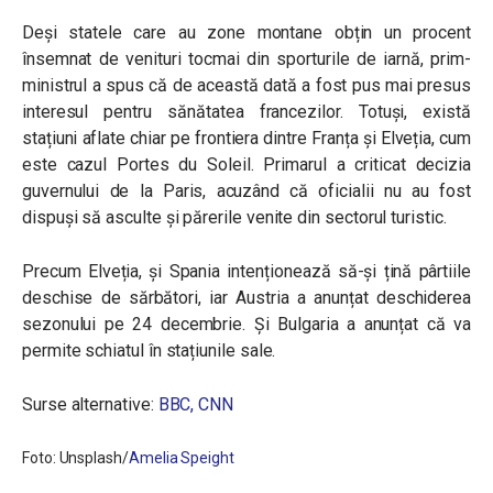
Deși statele care au zone montane obțin un procent
însemnat de venituri tocmai din sporturile de iarnă, prim-
ministrul a spus că de această dată a fost pus mai presus
interesul pentru sănătatea francezilor. Totuși, există
stațiuni aflate chiar pe frontiera dintre Franța și Elveția, cum
este cazul Portes du Soleil. Primarul a criticat decizia
guvernului de la Paris, acuzând că oficialii nu au fost
dispuși să asculte și părerile venite din sectorul turistic.
Precum Elveția, și Spania intenționează să-și țină pârtiile
deschise de sărbători, iar Austria a anunțat deschiderea
sezonului pe 24 decembrie. Și Bulgaria a anunțat că va
permite schiatul în stațiunile sale.
Surse alternative:
BBC,
CNN
Foto: Unsplash/
Amelia Speight