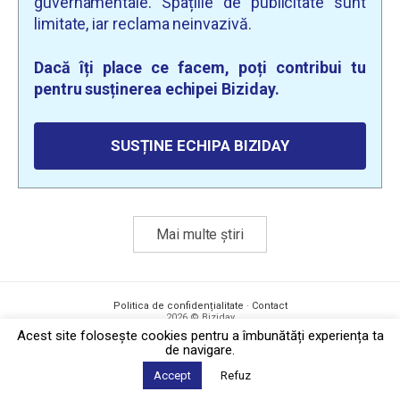
guvernamentale. Spațiile de publicitate sunt
limitate, iar reclama neinvazivă.
Dacă îți place ce facem, poți contribui tu
pentru susținerea echipei Biziday.
SUSȚINE ECHIPA BIZIDAY
Mai multe știri
Politica de confidențialitate
·
Contact
2026 © Biziday
Acest site foloseşte cookies pentru a îmbunătăți experiența ta
de navigare.
Accept
Refuz