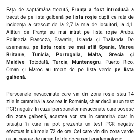
Față de săptămâna trecută,
Franța
a fost introdusă
a
trecut de pe lista galbenă
pe lista roșie
după ce rata de
incidență a crescut de la 2,7 la mia de locuitori, la 4,1.
Alături de Franța au mai intrat pe lista roșie Aruba,
Polinezia Franceză, Eswatini, Islanda și Thailanda. De
asemenea,
pe lista roșie se mai află Spania, Marea
Britanie, Tunisia, Portugalia, Malta, Grecia și
Maldive
. Totodată,
Turcia
,
Muntenegru
, Puerto Rico,
Oman și Maroc au trecut de pe lista verde
pe lista
galbenă.
Persoanele nevaccinate care vin din zona roșie stau 14
zile în carantină la sosirea în România, chiar dacă au un test
PCR negativ. În cazul persoanelor nevaccinate care sosesc
din zona galbenă, acestea vor sta în carantină doar în
situația în care nu pot prezenta un test PCR negativ
efectuat în ultimele 72 de ore.
Cei care vin din zona verde
nu au nevoie de niciun fel de document epidemiologic.