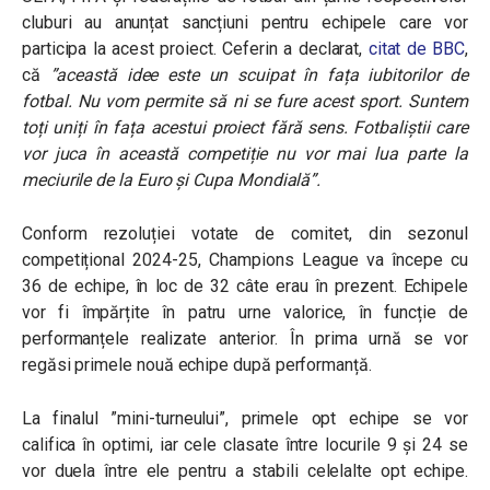
cluburi au anunțat sancțiuni pentru echipele care vor
participa la acest proiect. Ceferin a declarat,
citat de BBC
,
că
”această idee este un scuipat în fața iubitorilor de
fotbal. Nu vom permite să ni se fure acest sport. Suntem
toți uniți în fața acestui proiect fără sens. Fotbaliștii care
vor juca în această competiție nu vor mai lua parte la
meciurile de la Euro și Cupa Mondială”.
Conform rezoluției votate de comitet, din sezonul
competițional 2024-25, Champions League va începe cu
36 de echipe, în loc de 32 câte erau în prezent. Echipele
vor fi împărțite în patru urne valorice, în funcție de
performanțele realizate anterior.
În prima urnă se vor
regăsi primele nouă echipe după performanță.
La finalul ”mini-turneului”, primele opt echipe se vor
califica în optimi, iar cele clasate între locurile 9 și 24 se
vor duela între ele pentru a stabili celelalte opt echipe.