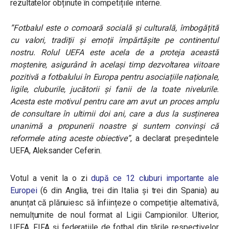
rezultatelor obținute în competițiile interne.
”Fotbalul este o comoară socială și culturală, îmbogățită
cu valori, tradiții și emoții împărtășite pe continentul
nostru. Rolul UEFA este acela de a proteja această
moștenire, asigurând în același timp dezvoltarea viitoare
pozitivă a fotbalului în Europa pentru asociațiile naționale,
ligile, cluburile, jucătorii și fanii de la toate nivelurile.
Acesta este motivul pentru care am avut un proces amplu
de consultare în ultimii doi ani, care a dus la susținerea
unanimă a propunerii noastre și suntem convinși că
reformele ating aceste obiective”
, a declarat președintele
UEFA, Aleksander Ceferin.
Votul a venit la o zi
după ce 12 cluburi importante ale
Europei
(6 din Anglia, trei din Italia și trei din Spania) au
anunțat că plănuiesc să înființeze o competiție alternativă,
nemulțumite de noul format al Ligii Campionilor. Ulterior,
UEFA, FIFA și federațiile de fotbal din țările respectivelor