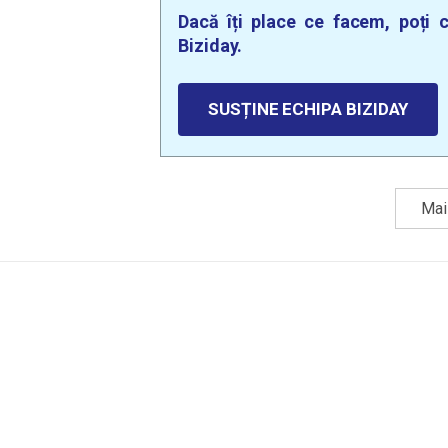
Dacă îți place ce facem, poți c
Biziday.
SUSȚINE ECHIPA BIZIDAY
Mai 