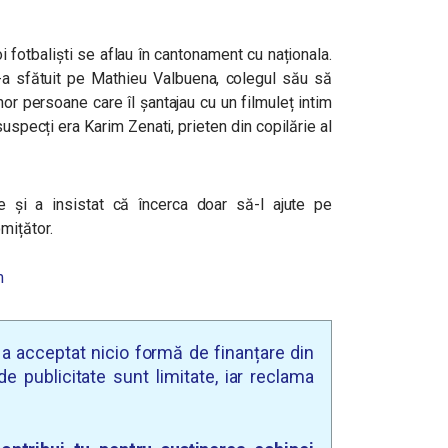
 fotbaliști se aflau în cantonament cu naționala.
 sfătuit pe Mathieu Valbuena, colegul său să
r persoane care îl șantajau cu un filmuleț intim
suspecți era Karim Zenati, prieten din copilărie al
 și a insistat că încerca doar să-l ajute pe
mițător.
m
u a acceptat nicio formă de finanțare din
e publicitate sunt limitate, iar reclama