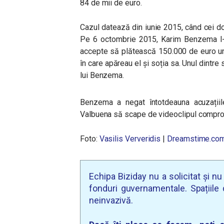
84 de mii de euro.
Cazul datează din iunie 2015, când cei doi
Pe 6 octombrie 2015, Karim Benzema l-a
accepte să plătească 150.000 de euro uno
în care apăreau el și soția sa. Unul dintre 
lui Benzema.
Benzema a negat întotdeauna acuzațiile
Valbuena să scape de videoclipul compro
Foto:
Vasilis Ververidis
|
Dreamstime.co
Echipa Biziday nu a solicitat și n
fonduri guvernamentale. Spațiile d
neinvazivă.