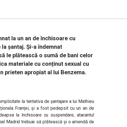
at la un an de închisoare cu
la șantaj. Și-a îndemnat
să le plătească o sumă de bani celor
ica materiale cu conținut sexual cu
un prieten apropiat al lui Benzema.
plicitate la tentativa de șantajare a lui Mathieu
ționala Franței, și a fost pedepsit cu un an de
eapsa la închisoare cu suspendare, atacantul
 Real Madrid trebuie să plătească și o amendă de