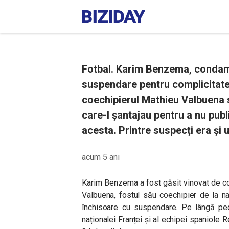
Fotbal. Karim Benzema, condamn
suspendare pentru complicitate 
coechipierul Mathieu Valbuena 
care-l șantajau pentru a nu publ
acesta. Printre suspecți era și 
acum 5 ani
Karim Benzema a fost găsit vinovat de com
Valbuena, fostul său coechipier de la na
închisoare cu suspendare.
Pe lângă ped
naționalei Franței și al echipei spaniole