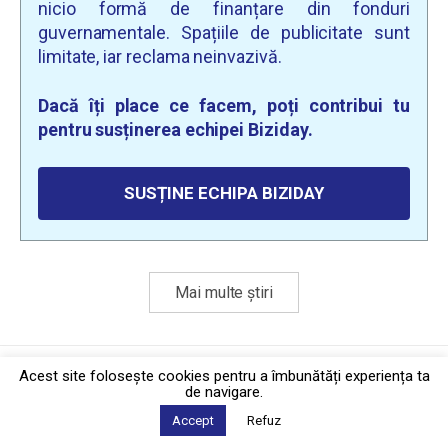
nicio formă de finanțare din fonduri
guvernamentale. Spațiile de publicitate sunt
limitate, iar reclama neinvazivă.
Dacă îți place ce facem, poți contribui tu
pentru susținerea echipei Biziday.
SUSȚINE ECHIPA BIZIDAY
Mai multe știri
Politica de confidențialitate
·
Contact
Acest site foloseşte cookies pentru a îmbunătăți experiența ta
2026 © Biziday
de navigare.
Accept
Refuz