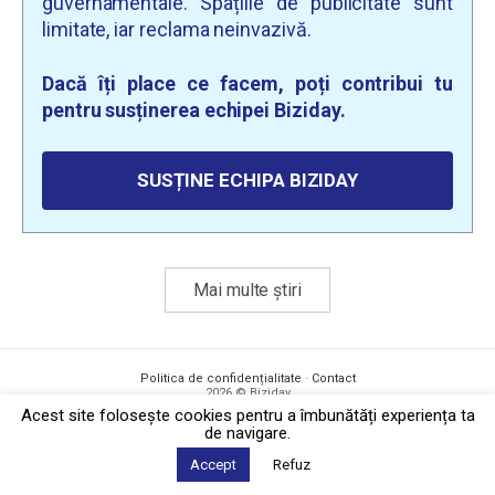
guvernamentale. Spațiile de publicitate sunt
limitate, iar reclama neinvazivă.
Dacă îți place ce facem, poți contribui tu
pentru susținerea echipei Biziday.
SUSȚINE ECHIPA BIZIDAY
Mai multe știri
Politica de confidențialitate
·
Contact
2026 © Biziday
Acest site foloseşte cookies pentru a îmbunătăți experiența ta
de navigare.
Accept
Refuz