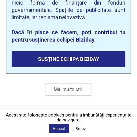
nicio formă de finanțare din fonduri
guvernamentale. Spațiile de publicitate sunt
limitate, iar reclama neinvazivă.
Dacă îți place ce facem, poți contribui tu
pentru susținerea echipei Biziday.
SUSȚINE ECHIPA BIZIDAY
Mai multe știri
Politica de confidențialitate
·
Contact
Acest site foloseşte cookies pentru a îmbunătăți experiența ta
2026 © Biziday
de navigare.
Accept
Refuz