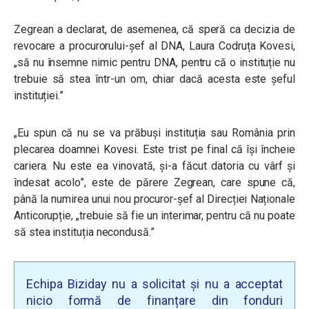
Zegrean a declarat, de asemenea, că speră ca decizia de
revocare a procurorului-șef al DNA, Laura Codruța Kovesi,
„să nu însemne nimic pentru DNA, pentru că o instituție nu
trebuie să stea într-un om, chiar dacă acesta este șeful
instituției.”
„Eu spun că nu se va prăbuși instituția sau România prin
plecarea doamnei Kovesi. Este trist pe final că își încheie
cariera. Nu este ea vinovată, și-a făcut datoria cu vârf și
îndesat acolo”, este de părere Zegrean, care spune că,
până la numirea unui nou procuror-șef al Direcției Naționale
Anticorupție, „trebuie să fie un interimar, pentru că nu poate
să stea instituția necondusă.”
Echipa Biziday nu a solicitat și nu a acceptat
nicio formă de finanțare din fonduri