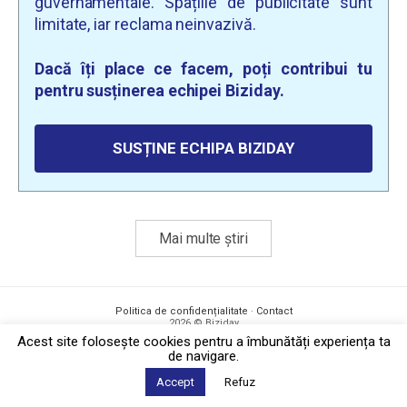
guvernamentale. Spațiile de publicitate sunt
limitate, iar reclama neinvazivă.
Dacă îți place ce facem, poți contribui tu
pentru susținerea echipei Biziday.
SUSȚINE ECHIPA BIZIDAY
Mai multe știri
Politica de confidențialitate
·
Contact
2026 © Biziday
Acest site foloseşte cookies pentru a îmbunătăți experiența ta
de navigare.
Accept
Refuz