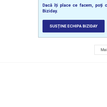
Dacă îți place ce facem, poți c
Biziday.
SUSȚINE ECHIPA BIZIDAY
Mai 