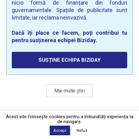
nicio formă de finanțare din fonduri
guvernamentale. Spațiile de publicitate sunt
limitate, iar reclama neinvazivă.
Dacă îți place ce facem, poți contribui tu
pentru susținerea echipei Biziday.
SUSȚINE ECHIPA BIZIDAY
Mai multe știri
Politica de confidențialitate
·
Contact
Acest site foloseşte cookies pentru a îmbunătăți experiența ta
2026 © Biziday
de navigare.
Accept
Refuz