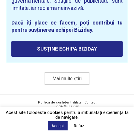
guvernamentale. Spațiile de publicitate sunt
limitate, iar reclama neinvazivă.
Dacă îți place ce facem, poți contribui tu
pentru susținerea echipei Biziday.
SUSȚINE ECHIPA BIZIDAY
Mai multe știri
Politica de confidențialitate
·
Contact
2026 © Biziday
Acest site foloseşte cookies pentru a îmbunătăți experiența ta
de navigare.
Accept
Refuz