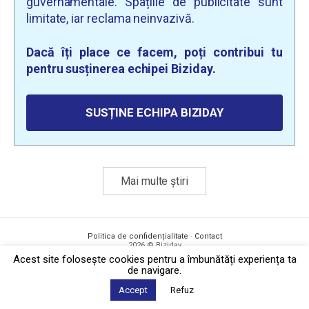
guvernamentale. Spațiile de publicitate sunt
limitate, iar reclama neinvazivă.
Dacă îți place ce facem, poți contribui tu
pentru susținerea echipei Biziday.
SUSȚINE ECHIPA BIZIDAY
Mai multe știri
Politica de confidențialitate
·
Contact
2026 © Biziday
Acest site foloseşte cookies pentru a îmbunătăți experiența ta
de navigare.
Accept
Refuz