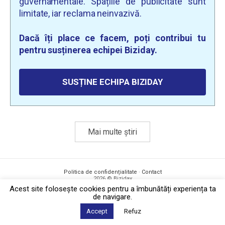
guvernamentale. Spațiile de publicitate sunt
limitate, iar reclama neinvazivă.
Dacă îți place ce facem, poți contribui tu
pentru susținerea echipei Biziday.
SUSȚINE ECHIPA BIZIDAY
Mai multe știri
Politica de confidențialitate
·
Contact
2026 © Biziday
Acest site foloseşte cookies pentru a îmbunătăți experiența ta
de navigare.
Accept
Refuz