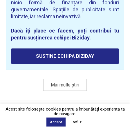
nicio formă de finanțare din fonduri
guvernamentale. Spațiile de publicitate sunt
limitate, iar reclama neinvazivă.
Dacă îți place ce facem, poți contribui tu
pentru susținerea echipei Biziday.
SUSȚINE ECHIPA BIZIDAY
Mai multe știri
Politica de confidențialitate
·
Contact
Acest site foloseşte cookies pentru a îmbunătăți experiența ta
2026 © Biziday
de navigare.
Accept
Refuz