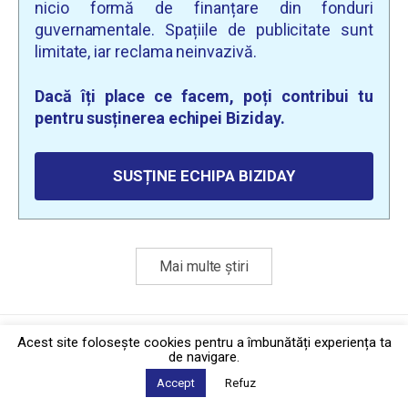
nicio formă de finanțare din fonduri
guvernamentale. Spațiile de publicitate sunt
limitate, iar reclama neinvazivă.
Dacă îți place ce facem, poți contribui tu
pentru susținerea echipei Biziday.
SUSȚINE ECHIPA BIZIDAY
Mai multe știri
Politica de confidențialitate
·
Contact
Acest site foloseşte cookies pentru a îmbunătăți experiența ta
2026 © Biziday
de navigare.
Accept
Refuz