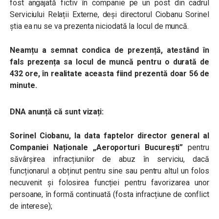
fost angajată fictiv în companie pe un post din cadrul
Serviciului Relații Externe, deși directorul Ciobanu Sorinel
știa ea nu se va prezenta niciodată la locul de muncă.
Neamțu a semnat condica de prezență, atestând în
fals prezența sa locul de muncă pentru o durată de
432 ore, în realitate aceasta fiind prezentă doar 56 de
minute.
DNA anunță că sunt vizați:
Sorinel Ciobanu
, la data faptelor director general al
Companiei Naționale „Aeroporturi București”
pentru
săvârșirea infracțiunilor de a
buz în serviciu, dacă
funcționarul a obținut pentru sine sau pentru altul un folos
necuvenit și
folosirea funcției pentru favorizarea unor
persoane, în formă continuată (fosta infracțiune de conflict
de interese);