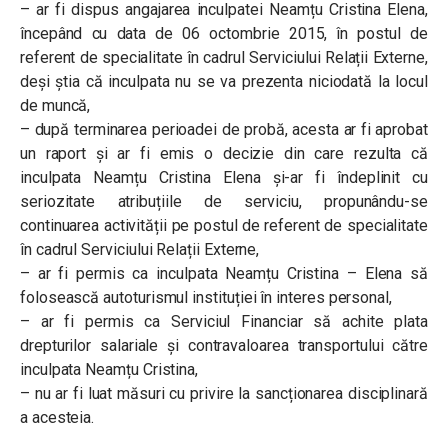
– ar fi dispus angajarea inculpatei Neamțu Cristina Elena,
începând cu data de 06 octombrie 2015, în postul de
referent de specialitate în cadrul Serviciului Relații Externe,
deși știa că inculpata nu se va prezenta niciodată la locul
de muncă,
– după terminarea perioadei de probă, acesta ar fi aprobat
un raport și ar fi emis o decizie din care rezulta că
inculpata Neamțu Cristina Elena și-ar fi îndeplinit cu
seriozitate atribuțiile de serviciu, propunându-se
continuarea activității pe postul de referent de specialitate
în cadrul Serviciului Relații Externe,
– ar fi permis ca inculpata Neamțu Cristina – Elena să
folosească autoturismul instituției în interes personal,
– ar fi permis ca Serviciul Financiar să achite plata
drepturilor salariale și contravaloarea transportului către
inculpata Neamțu Cristina,
– nu ar fi luat măsuri cu privire la sancționarea disciplinară
a acesteia.