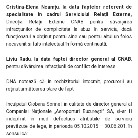
Cristina-Elena Neamțu
,
la data faptelor referent de
specialitate în cadrul Serviciului Relații Externe,
Direcția Relații Externe CNAB pentru săvârșirea
infracțiunilor de c
omplicitate la abuz în serviciu, dacă
funcționarul a obținut pentru sine sau pentru altul un folos
necuvenit și
fals intelectual în formă continuată;
Liviu Radu
,
la data faptei director general al CNAB
,
pentru săvârșirea infracțiunii de conflict de interese.
DNA notează că î
n rechizitoriul întocmit, procurorii au
reținut următoarea stare de fapt:
Inculpatul Ciobanu Sorinel, în calitate de director general al
Companiei Naționale „Aeroporturi București” SA, și-ar fi
îndeplinit în mod defectuos atribuțiile de serviciu
prevăzute de lege, în perioada 05.10.2015 – 30.06.201, în
sensul că: