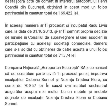
desfășoară acte de comerț în interiorul aeroportului Henri
Coandă din București, obținând în acest mod un folos
patrimonial în cuantum total de 169.422 lei.
În aceeași manieră ar fi procedat și inculpatul Radu Liviu
care, la data de 01.10.2013, și-ar fi semnat propria decizie
de numire în Consiliul de supraveghere al unei asocieri în
participațiune cu aceleași societăți comerciale, demers
care s-a soldat cu obținerea de către acesta a unui folos
patrimonial în cuantum total de 71.374 lei.
Compania Națională „Aeroporturi București” SA a comunicat
că se constituie parte civilă în procesul penal, împotriva
inculpaților Ciobanu Sorinel și Neamțu Cristina Elena, cu
suma de 70.857 lei.
În cauză s-a instituit sechestrul
asigurător asupra mai multor bunuri mobile și imobile
deținute de inculpații Neamțu Cristina Elena și Ciobanu
Sorinel.