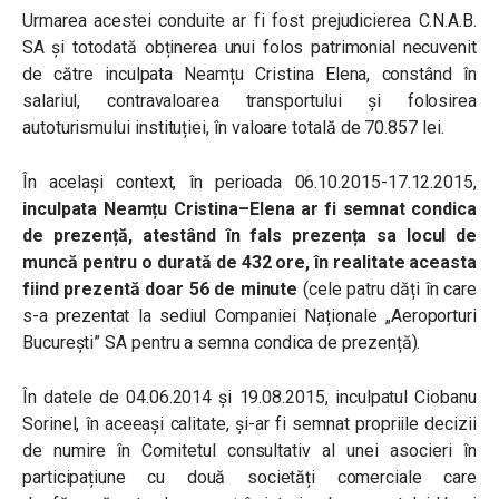
Urmarea acestei conduite ar fi fost prejudicierea C.N.A.B.
SA și totodată obținerea unui folos patrimonial necuvenit
de către inculpata Neamțu Cristina Elena, constând în
salariul, contravaloarea transportului și folosirea
autoturismului instituției, în valoare totală de 70.857 lei.
În același context, în perioada 06.10.2015-17.12.2015,
inculpata Neamțu Cristina–Elena ar fi semnat condica
de prezență, atestând în fals prezența sa locul de
muncă pentru o durată de 432 ore, în realitate aceasta
fiind prezentă doar 56 de minute
(cele patru dăți în care
s-a prezentat la sediul Companiei Naționale „Aeroporturi
București” SA pentru a semna condica de prezență).
În datele de 04.06.2014 și 19.08.2015, inculpatul Ciobanu
Sorinel, în aceeași calitate, și-ar fi semnat propriile decizii
de numire în Comitetul consultativ al unei asocieri în
participațiune cu două societăți comerciale care