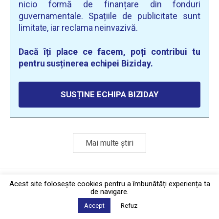
nicio formă de finanțare din fonduri
guvernamentale. Spațiile de publicitate sunt
limitate, iar reclama neinvazivă.
Dacă îți place ce facem, poți contribui tu
pentru susținerea echipei Biziday.
SUSȚINE ECHIPA BIZIDAY
Mai multe știri
Politica de confidențialitate
·
Contact
Acest site foloseşte cookies pentru a îmbunătăți experiența ta
2026 © Biziday
de navigare.
Accept
Refuz