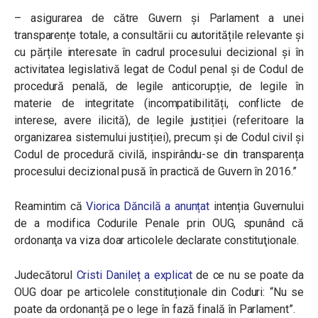
– asigurarea de către Guvern și Parlament a unei
transparențe totale, a consultării cu autoritățile relevante și
cu părțile interesate în cadrul procesului decizional și în
activitatea legislativă legat de Codul penal și de Codul de
procedură penală, de legile anticorupție, de legile în
materie de integritate (incompatibilități, conflicte de
interese, avere ilicită), de legile justiției (referitoare la
organizarea sistemului justiției), precum și de Codul civil și
Codul de procedură civilă, inspirându-se din transparența
procesului decizional pusă în practică de Guvern în 2016.”
Reamintim că
Viorica Dăncilă a anunțat
intenția Guvernului
de a modifica Codurile Penale prin OUG, spunând că
ordonanţa va viza doar articolele declarate constituţionale.
Judecătorul
Cristi Danileț a explicat
de ce nu se poate da
OUG doar pe articolele constituționale din Coduri: “Nu se
poate da ordonanță pe o lege în fază finală în Parlament”.