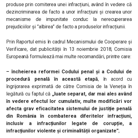
produse prin comiterea unei infracțiuni, având în vedere că
dezincriminarea de facto a unor infracțiuni și crearea unor
mecanisme de impunitate conduc la nerecuperarea
prejudiciilor și ”albirea” de facto a produselor infracțiunii.
Prin Raportul emis în cadrul Mecanismului de Cooperare și
Verificare, dat publicității în 13 noiembrie 2018, Comisia
Europeană formulează mai multe recomandări, printre care:
– încheierea reformei Codului penal și a Codului de
procedură penală în această etapă
, în acord cu
îngrijorarea exprimată de către Comisia de la Veneția în
legătură cu faptul că
„luate separat, dar mai ales având
în vedere efectul lor cumulativ, multe modificări vor
afecta grav eficacitatea sistemului de justiție penală
din România în combaterea diferitelor infracțiuni,
inclusiv a infracțiunilor legate de corupție, a
infracțiunilor violente și criminalității organizate”
;