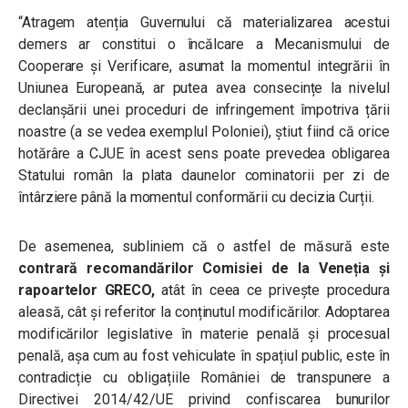
“Atragem atenția Guvernului că materializarea acestui
demers ar constitui o încălcare a Mecanismului de
Cooperare și Verificare, asumat la momentul integrării în
Uniunea Europeană, ar putea avea consecințe la nivelul
declanșării unei proceduri de infringement împotriva țării
noastre (a se vedea exemplul Poloniei), știut fiind că orice
hotărâre a CJUE în acest sens poate prevedea obligarea
Statului român la plata daunelor cominatorii per zi de
întârziere până la momentul conformării cu decizia Curții.
De asemenea, subliniem că o astfel de măsură este
contrară recomandărilor Comisiei de la Veneția și
rapoartelor GRECO,
atât în ceea ce privește procedura
aleasă, cât și referitor la conținutul modificărilor. Adoptarea
modificărilor legislative în materie penală și procesual
penală, așa cum au fost vehiculate în spațiul public, este în
contradicție cu obligațiile României de transpunere a
Directivei 2014/42/UE privind confiscarea bunurilor