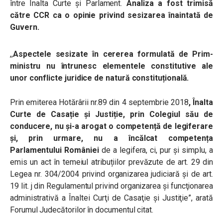
între Înalta Curte și Parlament.
Analiza a fost trimisă
către CCR ca o opinie privind sesizarea înaintată de
Guvern.
,,
Aspectele sesizate în cererea formulată de Prim-
ministru nu întrunesc elementele constitutive ale
unor conflicte juridice de natură constituțională.
Prin emiterea Hotărârii nr.89 din 4 septembrie 2018
, Înalta
Curte de Casație și Justiție, prin Colegiul său de
conducere, nu și-a arogat o competență de legiferare
şi, prin urmare, nu a încălcat competența
Parlamentului României
de a legifera, ci, pur şi simplu, a
emis un act în temeiul atribuțiilor prevăzute de art. 29 din
Legea nr. 304/2004 privind organizarea judiciară și de art.
19 lit. j din Regulamentul privind organizarea şi funcţionarea
administrativă a Înaltei Curţi de Casaţie şi Justiţie”, arată
Forumul Judecătorilor în documentul citat.