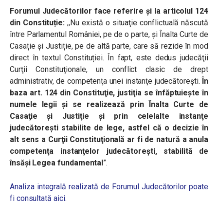
Forumul Judecătorilor face referire și la articolul 124
din Constituție:
,,Nu există o situaţie conflictuală născută
între Parlamentul României, pe de o parte, și Înalta Curte de
Casație și Justiție, pe de altă parte, care să rezide în mod
direct în textul Constituției. În fapt, este dedus judecăţii
Curţii Constituţionale, un conflict clasic de drept
administrativ, de competenţa unei instanţe judecătoreşti.
În
baza art. 124 din Constituţie, justiţia se înfăptuieşte în
numele legii şi se realizează prin Înalta Curte de
Casaţie şi Justiţie şi prin celelalte instanţe
judecătoreşti stabilite de lege, astfel că o decizie în
alt sens a Curţii Constituţională ar fi de natură a anula
competenţa instanţelor judecătoreşti, stabilită de
însăși Legea fundamental
”.
Analiza integrală realizată de Forumul Judecătorilor poate
fi consultată aici.