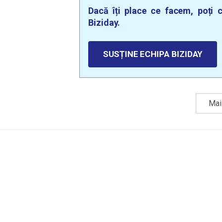
Dacă îți place ce facem, poți c
Biziday.
SUSȚINE ECHIPA BIZIDAY
Mai 