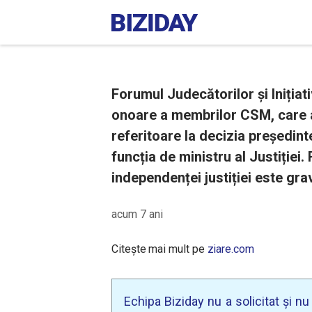
Forumul Judecătorilor și Inițiat
onoare a membrilor CSM, care a
referitoare la decizia președin
funcția de ministru al Justiției
independenței justiției este gra
acum 7 ani
Citește mai mult pe
ziare.com
Echipa Biziday nu a solicitat și n