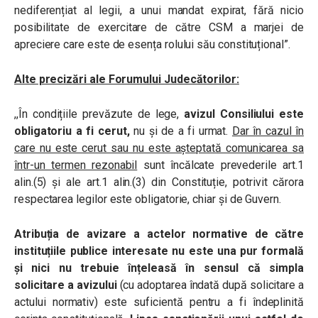
nediferențiat al legii, a unui mandat expirat, fără nicio
posibilitate de exercitare de către CSM a marjei de
apreciere care este de esența rolului său constituțional”.
Alte precizări ale Forumului Judecătorilor:
,,În condițiile prevăzute de lege,
avizul Consiliului este
obligatoriu a fi cerut,
nu și de a fi urmat.
Dar în cazul în
care nu este cerut sau nu este așteptată comunicarea sa
într-un termen rezonabil
sunt încălcate prevederile art.1
alin.(5) și ale art.1 alin.(3) din Constituție, potrivit cărora
respectarea legilor este obligatorie, chiar și de Guvern.
Atribuția de avizare a actelor normative de către
instituțiile publice interesate nu este una pur formală
și nici nu trebuie înțeleasă în sensul că simpla
solicitare a avizului
(cu adoptarea îndată după solicitare a
actului normativ) este suficientă pentru a fi îndeplinită