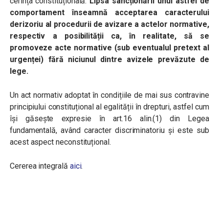
cerința constituțională.
Lipsa sancționării unui astfel de
comportament înseamnă acceptarea caracterului
derizoriu al procedurii de avizare a actelor normative,
respectiv a posibilității ca, în realitate, să se
promoveze acte normative (sub eventualul pretext al
urgenței) fără niciunul dintre avizele prevăzute de
lege.
Un act normativ adoptat în condițiile de mai sus contravine
principiului constituțional al egalității în drepturi, astfel cum
își găsește expresie în art.16 alin.(1) din Legea
fundamentală, având caracter discriminatoriu și este sub
acest aspect neconstituțional.
Cererea integrală
aici
.