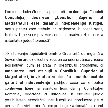
Forumul Judecătorilor spune că
ordonanța încalcă
Constituția, deoarece ,,
Consiliul Superior al
Magistraturii este garantul independenței justiției,
motiv pentru care trebuie să acționeze în acest sens,
inclusiv în ceea ce privește actele normative referitoare la
autoritatea judecătorească”:
,,O intervenție legislativă printr-o Ordonanță de urgență a
Guvernului are ca efect nu acoperirea unei pretinse „lacune
legislative”, cum se arată în preambulul ordonanței, ci
amputarea unei atribuții a Consiliului Superior al
Magistraturii, în virtutea rolului său constituțional de
garant al independenței
justiției, ceea ce ar putea
contraveni literei și spiritului legii, dar și Constituției
României, deoarece ar introduce în circuitul juridic
posibilitatea exercitării unei funcții de conducere pe o
perioadă nedeterminată, prin prelungire automată, ca efect