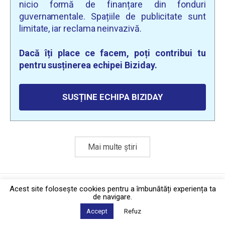
nicio formă de finanțare din fonduri
guvernamentale. Spațiile de publicitate sunt
limitate, iar reclama neinvazivă.
Dacă îți place ce facem, poți contribui tu
pentru susținerea echipei Biziday.
SUSȚINE ECHIPA BIZIDAY
Mai multe știri
Politica de confidențialitate
·
Contact
Acest site foloseşte cookies pentru a îmbunătăți experiența ta
2026 © Biziday
de navigare.
Accept
Refuz