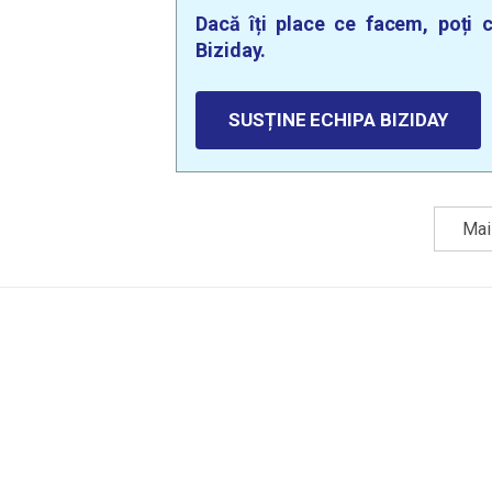
Dacă îți place ce facem, poți c
Biziday.
SUSȚINE ECHIPA BIZIDAY
Mai 