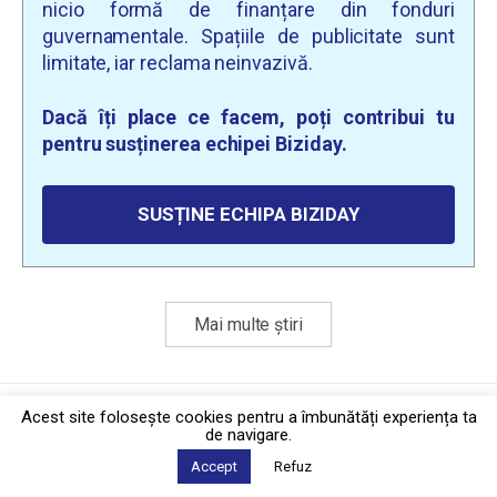
nicio formă de finanțare din fonduri
guvernamentale. Spațiile de publicitate sunt
limitate, iar reclama neinvazivă.
Dacă îți place ce facem, poți contribui tu
pentru susținerea echipei Biziday.
SUSȚINE ECHIPA BIZIDAY
Mai multe știri
Politica de confidențialitate
·
Contact
Acest site foloseşte cookies pentru a îmbunătăți experiența ta
2026 © Biziday
de navigare.
Accept
Refuz