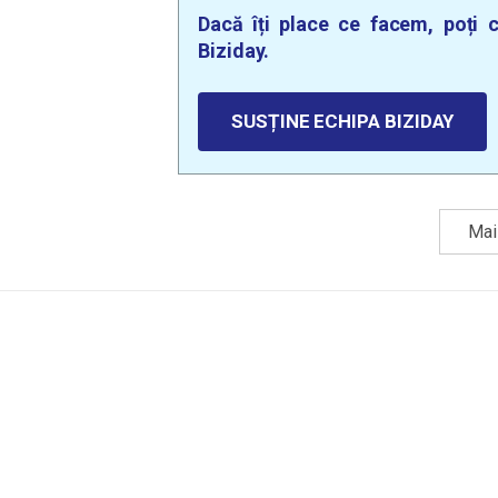
Dacă îți place ce facem, poți c
Biziday.
SUSȚINE ECHIPA BIZIDAY
Mai 