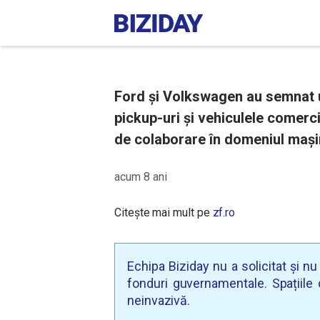
Ford și Volkswagen au semnat u
pickup-uri şi vehiculele comercia
de colaborare în domeniul maşin
acum 8 ani
Citește mai mult pe
zf.ro
Echipa Biziday nu a solicitat și n
fonduri guvernamentale. Spațiile d
neinvazivă.