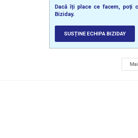
Dacă îți place ce facem, poți c
Biziday.
SUSȚINE ECHIPA BIZIDAY
Mai 