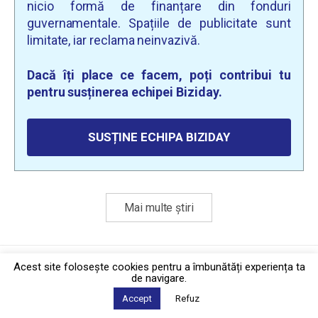
nicio formă de finanțare din fonduri
guvernamentale. Spațiile de publicitate sunt
limitate, iar reclama neinvazivă.
Dacă îți place ce facem, poți contribui tu
pentru susținerea echipei Biziday.
SUSȚINE ECHIPA BIZIDAY
Mai multe știri
Politica de confidențialitate
·
Contact
Acest site foloseşte cookies pentru a îmbunătăți experiența ta
2026 © Biziday
de navigare.
Accept
Refuz